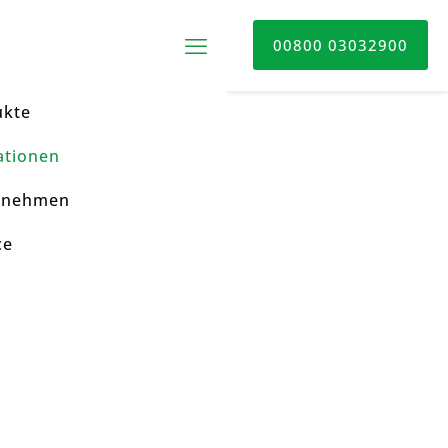
00800 03032900
ukte
ationen
rnehmen
ce