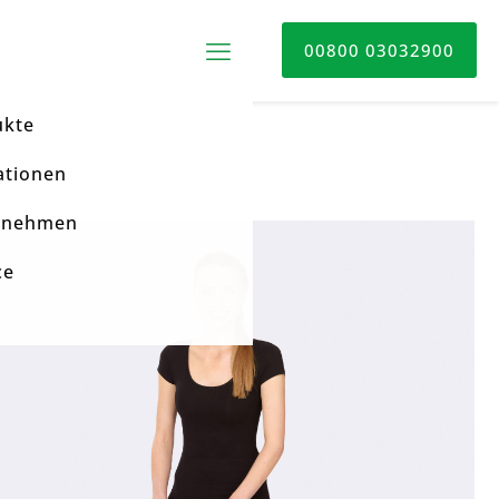
00800 03032900
ukte
ationen
rnehmen
ce