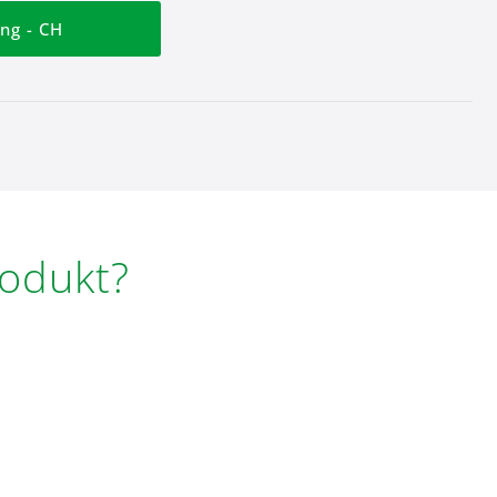
ng - CH
rodukt?