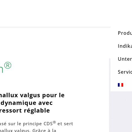
Prod
Indik
Unte
®
n
Servi
allux valgus pour le
 dynamique avec
 ressort réglable
®
sé sur le principe CDS
et sert
hallux valgus. Grâce à la