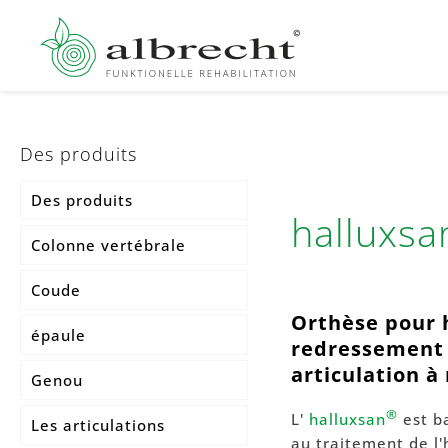
Des produits
Des produits
halluxsa
Colonne vertébrale
Coude
Aperçu des modules
individuels MKS®
Orthèse pour h
épaule
redressement
Bandage de
articulation à
Genou
compression du tronc
MKS®
®
L'
halluxsan
est ba
Les articulations
au traitement de l'