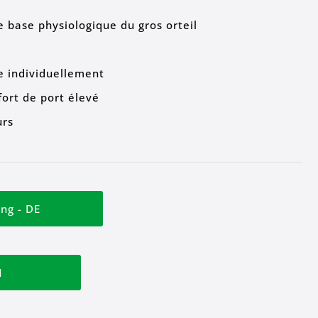
e base physiologique du gros orteil
e individuellement
ort de port élevé
urs
ng - DE
N