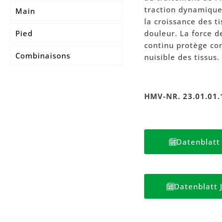
Bandages lombaires
traction dynamique
Main
MKS
la croissance des ti
douleur. La force 
Pied
Corsets MKS®
continu protège con
Combinaisons
nuisible des tissus.
MKS® Lumbo
MKS® Osteo
HMV-NR. 23.01.01.
MKS® Pontsana
Datenblatt 
Datenblatt 