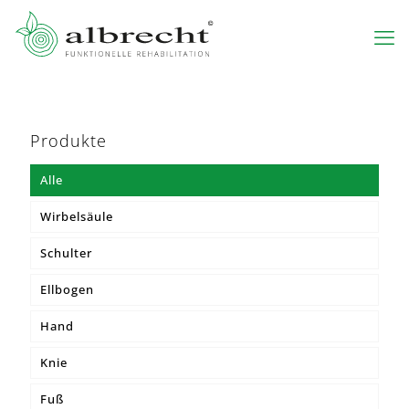
Produkte
Alle
Wirbelsäule
Schulter
MKS® Leibteil
Ellbogen
MKS® Pontsana
Hand
MKS® Osteo
Knie
MKS® Lumbo
Fuß
MKS® Korsette