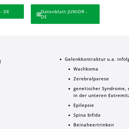
- DE
Datenblatt JUNIOR -
DE
n
Gelenkkontraktur u.a. infol
Wachkoma
Zerebralparese
genetischer Syndrome, 
in der unteren Extremi
Epilepsie
Spina bifida
Beinaheertrinken