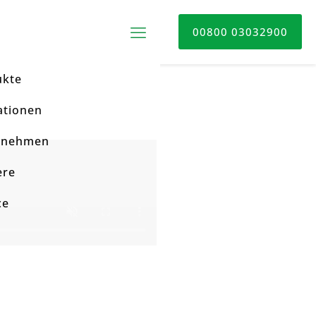
00800 03032900
ukte
ationen
rnehmen
ere
ce