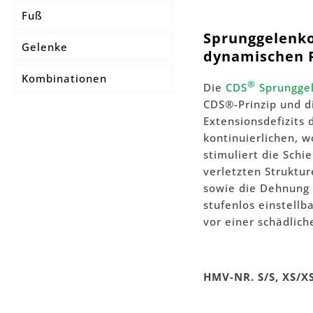
Fuß
MKS® Korsette
Sprunggelenko
Gelenke
MKS® Rumpf-
dynamischen 
Kompressions-Bandage
Kombinationen
MODULAR Gelenke
®
Die
CDS
Sprungge
CDS®-Prinzip und d
INDIVIDUAL Gelenke
Extensionsdefizits
kontinuierlichen, 
stimuliert die Sch
verletzten Struktu
sowie die Dehnung 
stufenlos einstellb
vor einer schädlic
HMV-NR. S/S, XS/XS