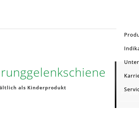
Prod
Indik
Unte
runggelenk­schiene
Karri
ältlich als Kinderprodukt
Servi