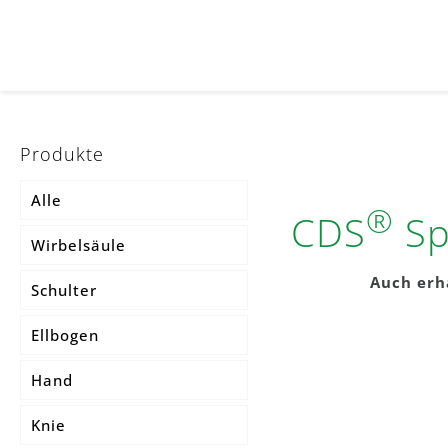
Produkte
Alle
®
CDS
Sp
Wirbelsäule
Auch erh
Schulter
MKS® Leibteil
Ellbogen
MKS® Pontsana
Hand
MKS® Osteo
Knie
MKS® Lumbo