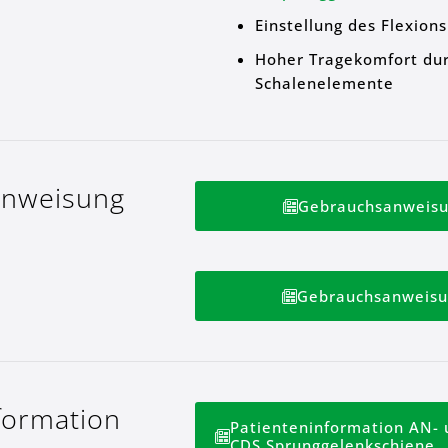
Einstellung des Flexions
Hoher Tragekomfort durch
Schalenelemente
anweisung
Gebrauchsanweisu
Gebrauchsanweisu
formation
Patienteninformation AN- 
CDS Sprunggelenkschiene