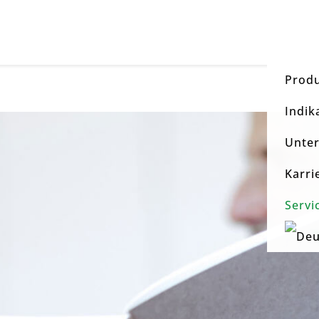
Prod
Indik
Unte
Karri
Servi