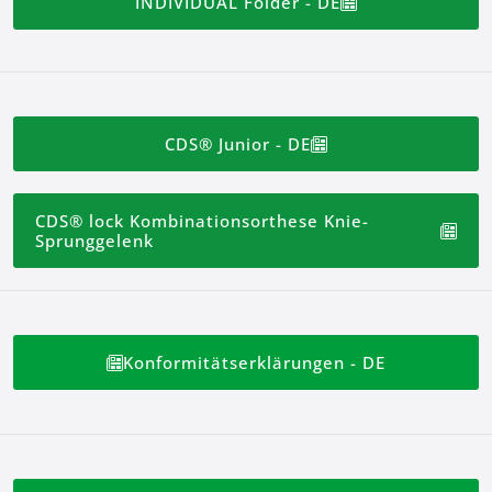
INDIVIDUAL Folder - DE
CDS® Junior - DE
CDS® lock Kombinationsorthese Knie-
Sprunggelenk
Konformitätserklärungen - DE