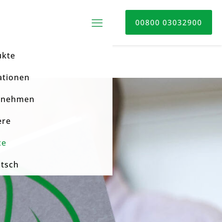
00800 03032900
ukte
ationen
rnehmen
ere
ce